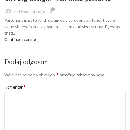
1
IPM Komunikacije
Parturient in potenti id rutrum duis torquent parturient sceler
isque sit vestibulum a posuere scelerisque viverra urna. Egestas
tristi...
Continue reading
Dodaj odgovor
*
Vaš e-naslov ne bo objavljen.
označuje zahtevana polja
*
Komentar