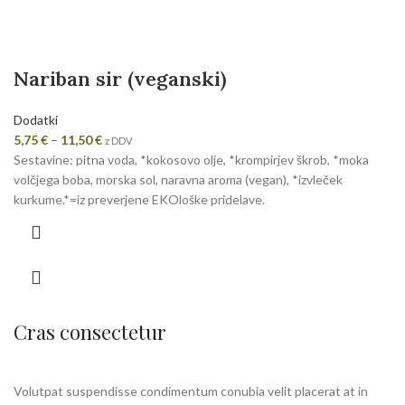
Nariban sir (veganski)
Dodatki
5,75
€
–
11,50
€
z DDV
Sestavine: pitna voda, *kokosovo olje, *krompirjev škrob, *moka
volčjega boba, morska sol, naravna aroma (vegan), *izvleček
kurkume.*=iz preverjene EKOloške pridelave.
Cras consectetur
Volutpat suspendisse condimentum conubia velit placerat at in