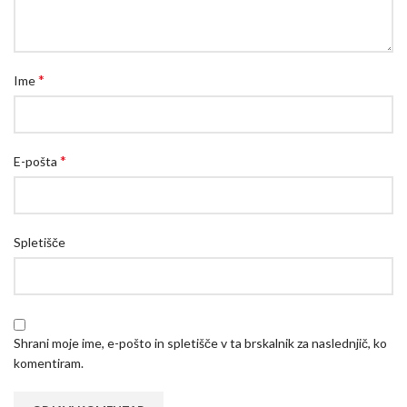
*
Ime
*
E-pošta
Spletišče
Shrani moje ime, e-pošto in spletišče v ta brskalnik za naslednjič, ko
komentiram.