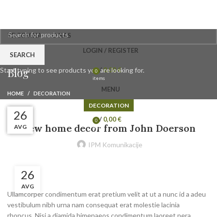
TRGOVINA
O NAS
LOGIN / REGISTER
SEARCH
Blog
/
0,00
€
Start typing to see products you are looking for.
0
items
MENU
HOME
DECORATION
DECORATION
27
27
26
26
/
0,00
€
0
New home decor from John Doerson
AVG
AVG
AVG
AVG
items
IPM Komunikacije
26
AVG
Ullamcorper condimentum erat pretium velit at ut a nunc id a adeu
vestibulum nibh urna nam consequat erat molestie lacinia
rhoncus. Nisi a diamida himenaeos condimentum laoreet pera