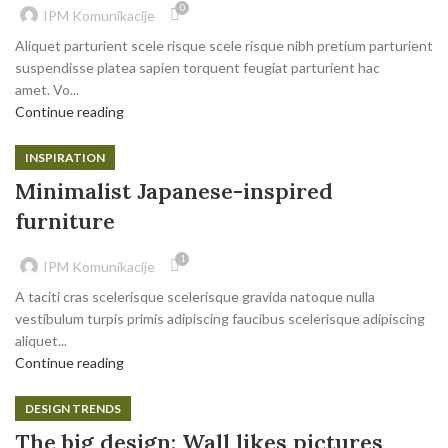
0
IPM Komunikacije
Aliquet parturient scele risque scele risque nibh pretium parturient
suspendisse platea sapien torquent feugiat parturient hac
amet. Vo...
Continue reading
INSPIRATION
Minimalist Japanese-inspired
furniture
1
IPM Komunikacije
A taciti cras scelerisque scelerisque gravida natoque nulla
vestibulum turpis primis adipiscing faucibus scelerisque adipiscing
aliquet...
Continue reading
DESIGN TRENDS
The big design: Wall likes pictures