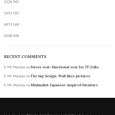
2228
945
1653
592
6873
168
4208
408
RECENT COMMENTS
Mr. Mackay
na
Sweet seat: functional seat for IT folks
Mr. Mackay
na
The big design: Wall likes pictures
Mr. Mackay
na
Minimalist Japanese-inspired furniture