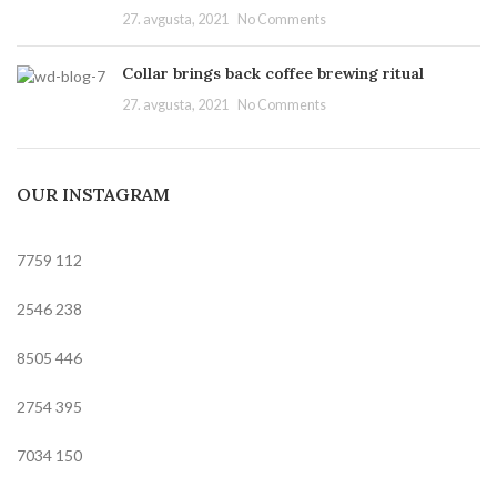
27. avgusta, 2021
No Comments
Collar brings back coffee brewing ritual
27. avgusta, 2021
No Comments
OUR INSTAGRAM
7759
112
2546
238
8505
446
2754
395
7034
150