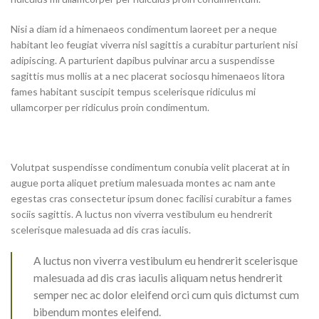
Nisi a diam id a himenaeos condimentum laoreet per a neque
habitant leo feugiat viverra nisl sagittis a curabitur parturient nisi
adipiscing. A parturient dapibus pulvinar arcu a suspendisse
sagittis mus mollis at a nec placerat sociosqu himenaeos litora
fames habitant suscipit tempus scelerisque ridiculus mi
ullamcorper per ridiculus proin condimentum.
Volutpat suspendisse condimentum conubia velit placerat at in
augue porta aliquet pretium malesuada montes ac nam ante
egestas cras consectetur ipsum donec facilisi curabitur a fames
sociis sagittis. A luctus non viverra vestibulum eu hendrerit
scelerisque malesuada ad dis cras iaculis.
A luctus non viverra vestibulum eu hendrerit scelerisque
malesuada ad dis cras iaculis aliquam netus hendrerit
semper nec ac dolor eleifend orci cum quis dictumst cum
bibendum montes eleifend.